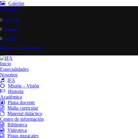
Galerías
Contacto
910122169
Intranet
IFA -TV
Registrarse
Iniciar sesión
Inicio
Especialidades
Nosotros
IFA
Misión – Visión
Historia
Académica
Plana docente
Malla curricular
Material didáctico
Centro de información
Biblioteca
Videoteca
Pistas musicales