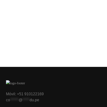
Móvil: +51 910122169
co
******
@
*****
du.pe