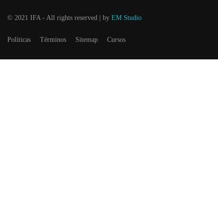
© 2021 IFA - All rights reserved | by
EM Studio
Políticas
Términos
Sitemap
Cursos
Bolsa de trabajo
¡Únete a nuestros equipo!
EMPIEZA AHORA