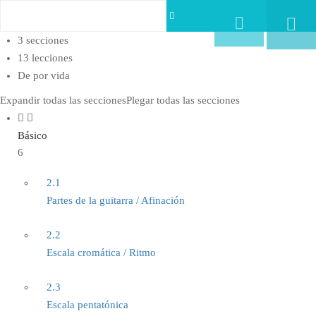
Registrarse
Iniciar sesión
3 secciones
13 lecciones
De por vida
Expandir todas las secciones
Plegar todas las secciones
Básico
6
2.1
Partes de la guitarra / Afinación
2.2
Escala cromática / Ritmo
2.3
Escala pentatónica