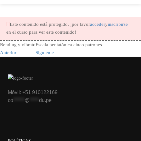
Este contenido está protegido, ¡por favor
acceder
y
inscribirse
en el curso para ver este contenido!
Bending y vibrato
Escala pentatónica cinco patrones
Anterior
Siguiente
Móvil: +51 910122169
co
******
@
*****
du.pe
POLÍTICAS