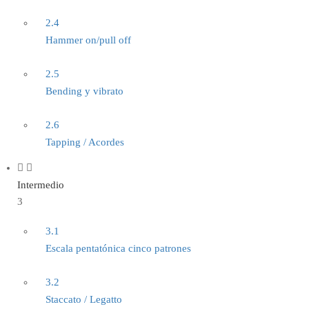
2.4
Hammer on/pull off
2.5
Bending y vibrato
2.6
Tapping / Acordes
Intermedio
3
3.1
Escala pentatónica cinco patrones
3.2
Staccato / Legatto