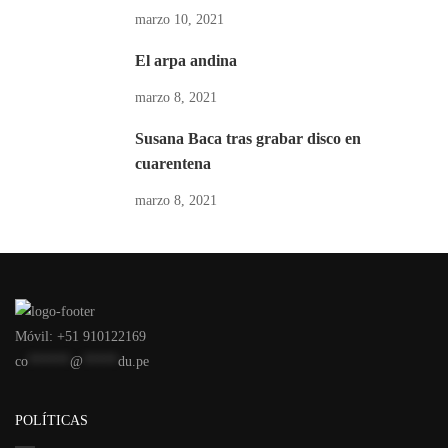
marzo 10, 2021
El arpa andina
marzo 8, 2021
Susana Baca tras grabar disco en
cuarentena
marzo 8, 2021
Móvil: +51 910122169
co
******
@
*****
du.pe
POLÍTICAS