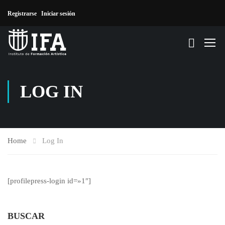
Registrarse
Iniciar sesión
LOG IN
Home
Log In
[profilepress-login id=»1″]
BUSCAR