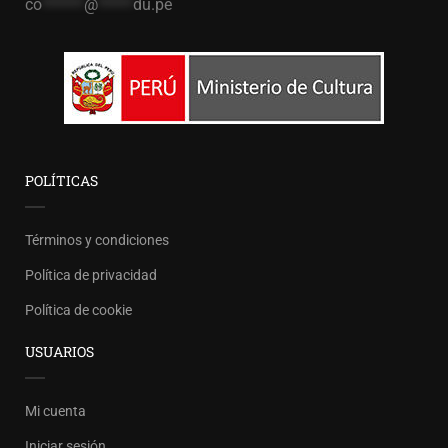
co
******
@
*****
du.pe
POLÍTICAS
Términos y condiciones
Política de privacidad
Política de cookie
USUARIOS
Mi cuenta
Iniciar sesión