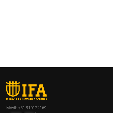
Móvil: +51 910122169