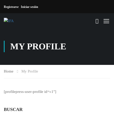
Registrarse
Iniciar sesión
MY PROFILE
Home
My Profile
[profilepress-user-profile id=»1″]
BUSCAR