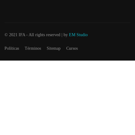
© 2021 IFA - All rights reserved | by
EM Studio
Políticas
Términos
Sitemap
Cursos
Bolsa de trabajo
¡Únete a nuestros equipo!