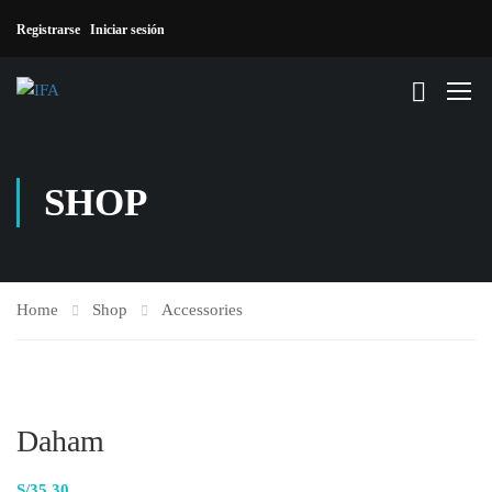
Registrarse
Iniciar sesión
SHOP
Home
Shop
Accessories
Daham
S/
35.30