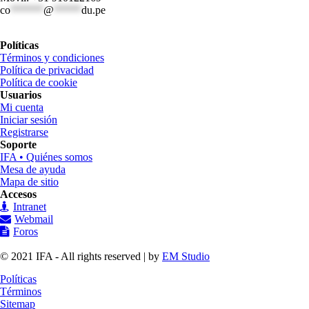
co
******
@
*****
du.pe
Políticas
Términos y condiciones
Política de privacidad
Política de cookie
Usuarios
Mi cuenta
Iniciar sesión
Registrarse
Soporte
IFA • Quiénes somos
Mesa de ayuda
Mapa de sitio
Accesos
Intranet
Webmail
Foros
© 2021 IFA - All rights reserved | by
EM Studio
Políticas
Términos
Sitemap