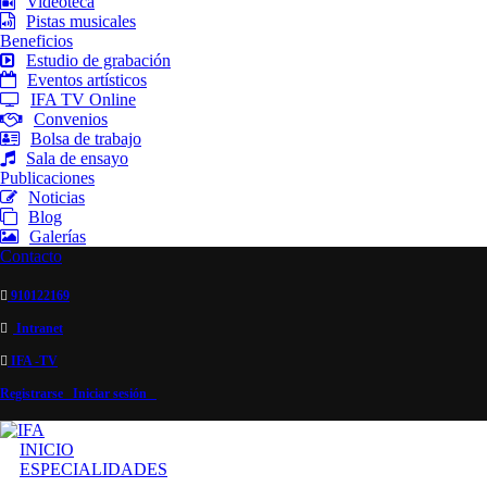
Videoteca
Pistas musicales
Beneficios
Estudio de grabación
Eventos artísticos
IFA TV Online
Convenios
Bolsa de trabajo
Sala de ensayo
Publicaciones
Noticias
Blog
Galerías
Contacto
910122169
Intranet
IFA -TV
Registrarse
Iniciar sesión
INICIO
ESPECIALIDADES