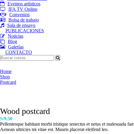
Eventos artísticos
IFA TV Online
Convenios
Bolsa de trabajo
Sala de ensayo
PUBLICACIONES
Noticias
Blog
Galerías
CONTACTO
Shop
Home
Shop
Postcard
Wood postcard
S/
9.50
Pellentesque habitant morbi tristique senectus et netus et malesuada fam
Aenean ultricies mi vitae est. Mauris placerat eleifend leo.