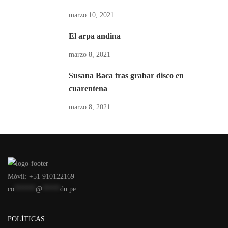
marzo 10, 2021
El arpa andina
marzo 8, 2021
Susana Baca tras grabar disco en
cuarentena
marzo 8, 2021
Móvil: +51 910122169
co
******
@
*****
du.pe
POLÍTICAS