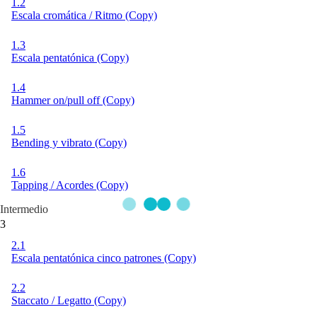
1.2
Escala cromática / Ritmo (Copy)
1.3
Escala pentatónica (Copy)
1.4
Hammer on/pull off (Copy)
1.5
Bending y vibrato (Copy)
1.6
Tapping / Acordes (Copy)
Intermedio
3
2.1
Escala pentatónica cinco patrones (Copy)
2.2
Staccato / Legatto (Copy)