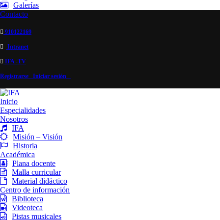
Galerías
Contacto
910122169
Intranet
IFA -TV
Registrarse
Iniciar sesión
Inicio
Especialidades
Nosotros
IFA
Misión – Visión
Historia
Académica
Plana docente
Malla curricular
Material didáctico
Centro de información
Biblioteca
Videoteca
Pistas musicales