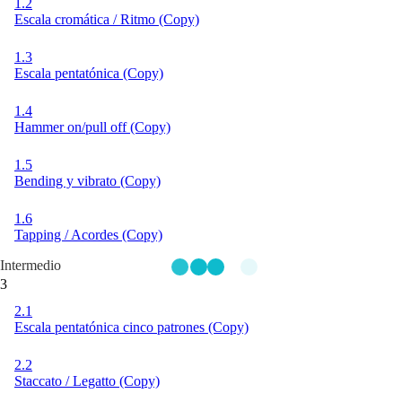
1.2
Escala cromática / Ritmo (Copy)
1.3
Escala pentatónica (Copy)
1.4
Hammer on/pull off (Copy)
1.5
Bending y vibrato (Copy)
1.6
Tapping / Acordes (Copy)
Intermedio
3
2.1
Escala pentatónica cinco patrones (Copy)
2.2
Staccato / Legatto (Copy)