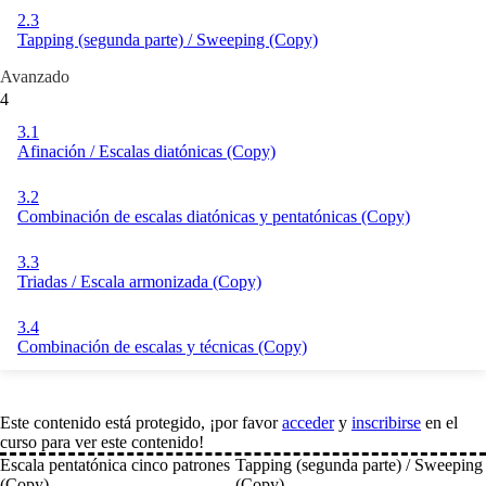
2.3
Tapping (segunda parte) / Sweeping (Copy)
Avanzado
4
3.1
Afinación / Escalas diatónicas (Copy)
3.2
Combinación de escalas diatónicas y pentatónicas (Copy)
3.3
Triadas / Escala armonizada (Copy)
3.4
Combinación de escalas y técnicas (Copy)
Este contenido está protegido, ¡por favor
acceder
y
inscribirse
en el
curso para ver este contenido!
Escala pentatónica cinco patrones
Tapping (segunda parte) / Sweeping
(Copy)
(Copy)