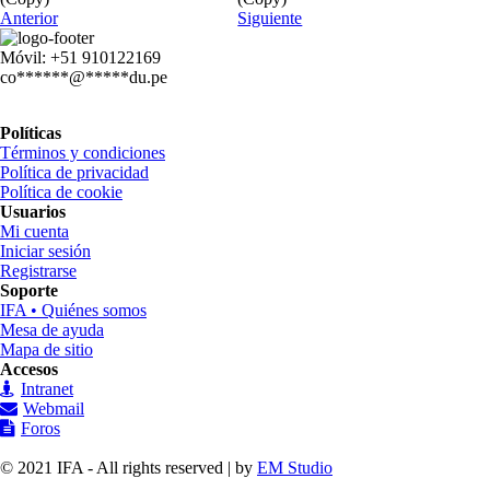
Anterior
Siguiente
Móvil: +51 910122169
co
******
@
*****
du.pe
Políticas
Términos y condiciones
Política de privacidad
Política de cookie
Usuarios
Mi cuenta
Iniciar sesión
Registrarse
Soporte
IFA • Quiénes somos
Mesa de ayuda
Mapa de sitio
Accesos
Intranet
Webmail
Foros
© 2021 IFA - All rights reserved | by
EM Studio