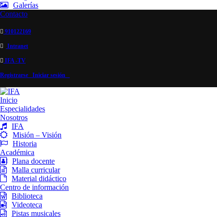
Galerías
Contacto
910122169
Intranet
IFA -TV
Registrarse
Iniciar sesión
Inicio
Especialidades
Nosotros
IFA
Misión – Visión
Historia
Académica
Plana docente
Malla curricular
Material didáctico
Centro de información
Biblioteca
Videoteca
Pistas musicales